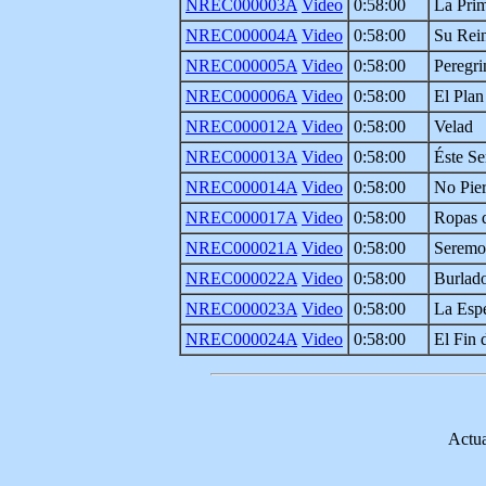
NREC000003A
Video
0:58:00
La Prim
NREC000004A
Video
0:58:00
Su Rein
NREC000005A
Video
0:58:00
Peregri
NREC000006A
Video
0:58:00
El Plan
NREC000012A
Video
0:58:00
Velad
NREC000013A
Video
0:58:00
Éste Se
NREC000014A
Video
0:58:00
No Pier
NREC000017A
Video
0:58:00
Ropas 
NREC000021A
Video
0:58:00
Seremo
NREC000022A
Video
0:58:00
Burlad
NREC000023A
Video
0:58:00
La Esp
NREC000024A
Video
0:58:00
El Fin 
Actua