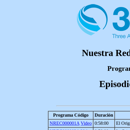
Nuestra Red
Program
Episodi
Programa Código
Duración
NREC000001A
Video
0:58:00
El Orig