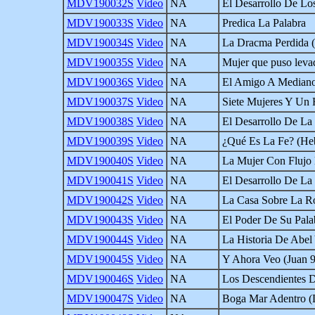
MDV190032S
Video
NA
El Desarrollo De L
MDV190033S
Video
NA
Predica La Palabra
MDV190034S
Video
NA
La Dracma Perdida (
MDV190035S
Video
NA
Mujer que puso leva
MDV190036S
Video
NA
El Amigo A Mediano
MDV190037S
Video
NA
Siete Mujeres Y Un 
MDV190038S
Video
NA
El Desarrollo De La 
MDV190039S
Video
NA
¿Qué Es La Fe? (Heb
MDV190040S
Video
NA
La Mujer Con Flujo 
MDV190041S
Video
NA
El Desarrollo De L
MDV190042S
Video
NA
La Casa Sobre La R
MDV190043S
Video
NA
El Poder De Su Pala
MDV190044S
Video
NA
La Historia De Abel
MDV190045S
Video
NA
Y Ahora Veo (Juan 9
MDV190046S
Video
NA
Los Descendientes D
MDV190047S
Video
NA
Boga Mar Adentro (L