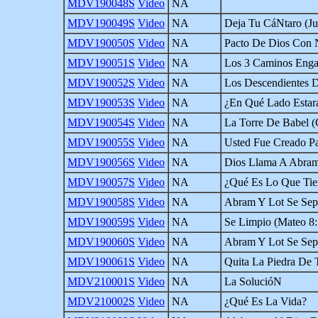
MDV190048S
Video
NA
MDV190049S
Video
NA
Deja Tu CáNtaro (Ju
MDV190050S
Video
NA
Pacto De Dios Con 
MDV190051S
Video
NA
Los 3 Caminos Enga
MDV190052S
Video
NA
Los Descendientes 
MDV190053S
Video
NA
¿En Qué Lado Estar
MDV190054S
Video
NA
La Torre De Babel (
MDV190055S
Video
NA
Usted Fue Creado Pa
MDV190056S
Video
NA
Dios Llama A Abram
MDV190057S
Video
NA
¿Qué Es Lo Que Tie
MDV190058S
Video
NA
Abram Y Lot Se Sep
MDV190059S
Video
NA
Se Limpio (Mateo 8:
MDV190060S
Video
NA
Abram Y Lot Se Sep
MDV190061S
Video
NA
Quita La Piedra De 
MDV210001S
Video
NA
La SolucióN
MDV210002S
Video
NA
¿Qué Es La Vida?