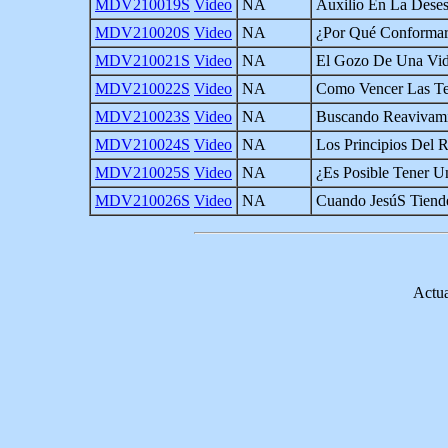
MDV210019S
Video
NA
Auxilio En La Dese
MDV210020S
Video
NA
¿Por Qué Conforma
MDV210021S
Video
NA
El Gozo De Una Vid
MDV210022S
Video
NA
Como Vencer Las Te
MDV210023S
Video
NA
Buscando Reavivamie
MDV210024S
Video
NA
Los Principios Del 
MDV210025S
Video
NA
¿Es Posible Tener U
MDV210026S
Video
NA
Cuando JesúS Tien
Actua