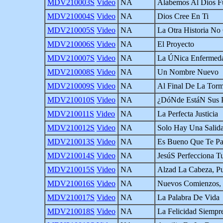
MDV210003S
Video
NA
Alabemos Al Dios F
MDV210004S
Video
NA
Dios Cree En Ti
MDV210005S
Video
NA
La Otra Historia No
MDV210006S
Video
NA
El Proyecto
MDV210007S
Video
NA
La ÚNica Enfermeda
MDV210008S
Video
NA
Un Nombre Nuevo
MDV210009S
Video
NA
Al Final De La Tor
MDV210010S
Video
NA
¿DóNde EstáN Sus 
MDV210011S
Video
NA
La Perfecta Justicia
MDV210012S
Video
NA
Solo Hay Una Salid
MDV210013S
Video
NA
Es Bueno Que Te Pa
MDV210014S
Video
NA
JesúS Perfecciona T
MDV210015S
Video
NA
Alzad La Cabeza, P
MDV210016S
Video
NA
Nuevos Comienzos, 
MDV210017S
Video
NA
La Palabra De Vida
MDV210018S
Video
NA
La Felicidad Siempre