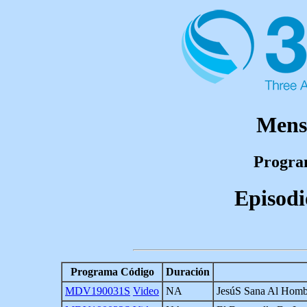
Mens
Program
Episodi
Programa Código
Duración
MDV190031S
Video
NA
JesúS Sana Al Homb