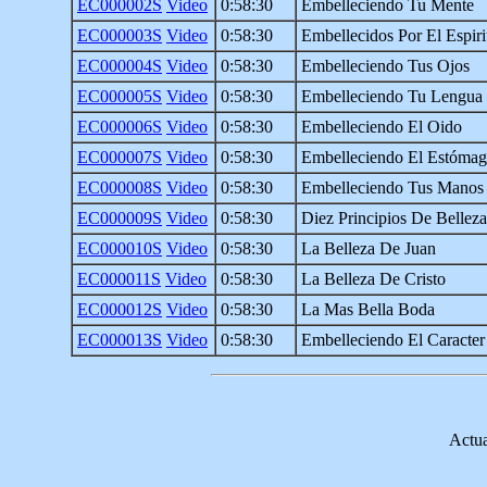
EC000002S
Video
0:58:30
Embelleciendo Tu Mente
EC000003S
Video
0:58:30
Embellecidos Por El Espiri
EC000004S
Video
0:58:30
Embelleciendo Tus Ojos
EC000005S
Video
0:58:30
Embelleciendo Tu Lengua
EC000006S
Video
0:58:30
Embelleciendo El Oido
EC000007S
Video
0:58:30
Embelleciendo El Estóma
EC000008S
Video
0:58:30
Embelleciendo Tus Manos
EC000009S
Video
0:58:30
Diez Principios De Belleza
EC000010S
Video
0:58:30
La Belleza De Juan
EC000011S
Video
0:58:30
La Belleza De Cristo
EC000012S
Video
0:58:30
La Mas Bella Boda
EC000013S
Video
0:58:30
Embelleciendo El Caracter
Actua