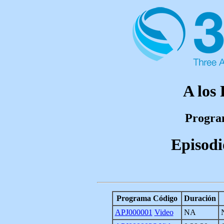
A los 
Program
Episodi
Programa Código
Duración
APJ000001
Video
NA