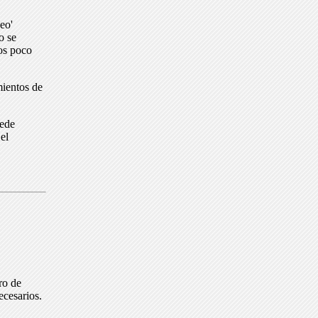
eo'
o se
dos poco
mientos de
uede
el
ro de
ecesarios.