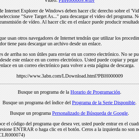
Video:
PBH000009.wmv
de Internet Explorer de Windows deben hacer clic derecho sobre el 'Vid
seleccione "Save Target As..." para descargar el video del programa. N
transmisión de vídeo. Al hacer clic en el enlace puede producir resulta
ue usan otros navegadores de Internet tendrán que utilizar los procedi
dor tiene para descargar un archivo desde un enlace.
s de arriba no son útiles para enviar en un correo electrónico. No se p
desde este enlace en un correo electrónico. Usted puede copiar y pegar 
enlace en un correo electrónico para volver a esta página de descarga.
https://www.3abn.com/LDownload.html?PBH000009
Busque un programa de la
Horario de Programación
.
Busque un programa del índice del
Programa de la Serie Disponible
.
Busque un programa
Personalizado de Búsqueda de Google
.
ce el código del programa que desea ver, usted puede entrar en el cuad
resione ENTRAR o haga clic en el botón. Ceros a la izquierda no son n
> CLR000074)