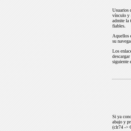
Usuarios 
vínculo y 
admite la 
fiables.
Aquellos q
su navega
Los enlace
descargar 
siguiente 
Si ya cono
abajo y p
(clr74 -