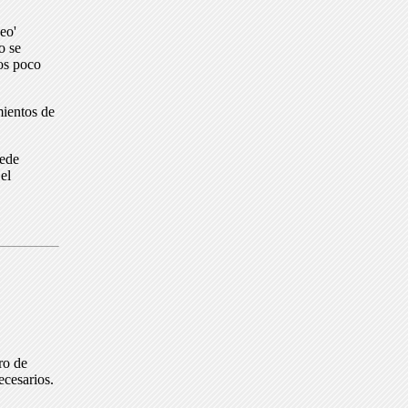
eo'
o se
dos poco
mientos de
uede
el
ro de
ecesarios.