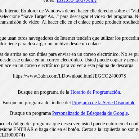
Video:
EGCO240007.wmv
de Internet Explorer de Windows deben hacer clic derecho sobre el 'Vid
seleccione "Save Target As..." para descargar el video del programa. N
transmisión de vídeo. Al hacer clic en el enlace puede producir resulta
ue usan otros navegadores de Internet tendrán que utilizar los procedi
dor tiene para descargar un archivo desde un enlace.
s de arriba no son útiles para enviar en un correo electrónico. No se p
desde este enlace en un correo electrónico. Usted puede copiar y pegar 
enlace en un correo electrónico para volver a esta página de descarga.
https://www.3abn.com/LDownload.html?EGCO240007S
Busque un programa de la
Horario de Programación
.
Busque un programa del índice del
Programa de la Serie Disponible
.
Busque un programa
Personalizado de Búsqueda de Google
.
ce el código del programa que desea ver, usted puede entrar en el cuad
resione ENTRAR o haga clic en el botón. Ceros a la izquierda no son n
> CLR000074)