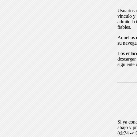
Usuarios 
vínculo y 
admite la 
fiables.
Aquellos q
su navega
Los enlace
descargar 
siguiente 
Si ya cono
abajo y p
(clr74 -