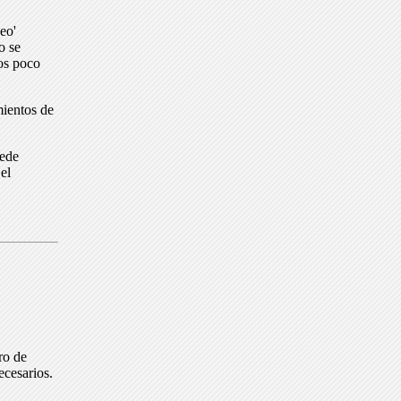
eo'
o se
dos poco
mientos de
uede
el
ro de
ecesarios.