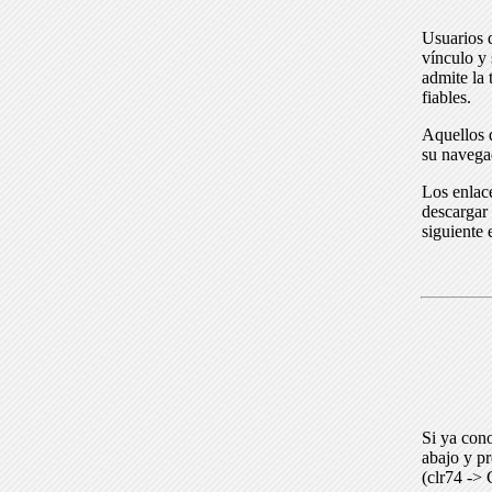
Usuarios 
vínculo y 
admite la 
fiables.
Aquellos q
su navega
Los enlace
descargar 
siguiente 
Si ya cono
abajo y p
(clr74 -