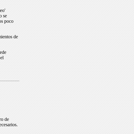
eo'
o se
dos poco
mientos de
uede
el
ro de
ecesarios.