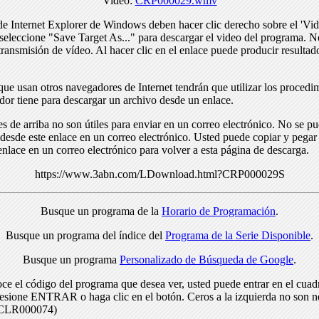
Video:
CRP000029.wmv
de Internet Explorer de Windows deben hacer clic derecho sobre el 'Vid
seleccione "Save Target As..." para descargar el video del programa. N
transmisión de vídeo. Al hacer clic en el enlace puede producir resulta
ue usan otros navegadores de Internet tendrán que utilizar los procedi
dor tiene para descargar un archivo desde un enlace.
s de arriba no son útiles para enviar en un correo electrónico. No se p
desde este enlace en un correo electrónico. Usted puede copiar y pegar 
enlace en un correo electrónico para volver a esta página de descarga.
https://www.3abn.com/LDownload.html?CRP000029S
Busque un programa de la
Horario de Programación
.
Busque un programa del índice del
Programa de la Serie Disponible
.
Busque un programa
Personalizado de Búsqueda de Google
.
ce el código del programa que desea ver, usted puede entrar en el cuad
resione ENTRAR o haga clic en el botón. Ceros a la izquierda no son n
> CLR000074)