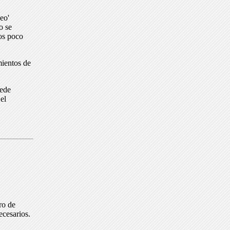
eo'
o se
dos poco
mientos de
uede
el
ro de
ecesarios.