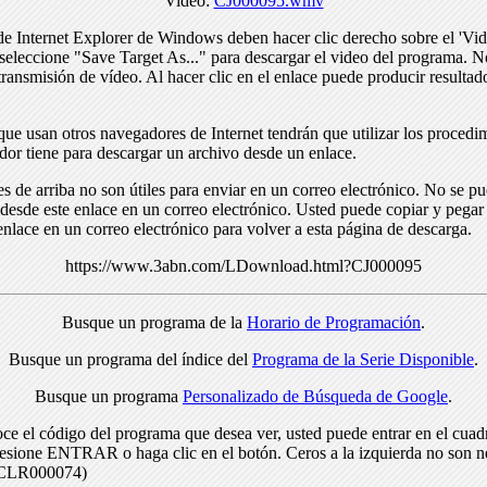
Video:
CJ000095.wmv
de Internet Explorer de Windows deben hacer clic derecho sobre el 'Vid
seleccione "Save Target As..." para descargar el video del programa. N
transmisión de vídeo. Al hacer clic en el enlace puede producir resulta
ue usan otros navegadores de Internet tendrán que utilizar los procedi
dor tiene para descargar un archivo desde un enlace.
s de arriba no son útiles para enviar en un correo electrónico. No se p
desde este enlace en un correo electrónico. Usted puede copiar y pegar 
enlace en un correo electrónico para volver a esta página de descarga.
https://www.3abn.com/LDownload.html?CJ000095
Busque un programa de la
Horario de Programación
.
Busque un programa del índice del
Programa de la Serie Disponible
.
Busque un programa
Personalizado de Búsqueda de Google
.
ce el código del programa que desea ver, usted puede entrar en el cuad
resione ENTRAR o haga clic en el botón. Ceros a la izquierda no son n
> CLR000074)