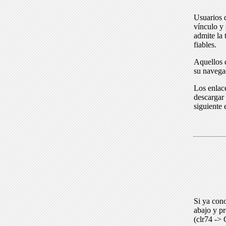
Usuarios 
vínculo y 
admite la 
fiables.
Aquellos q
su navega
Los enlace
descargar 
siguiente 
Si ya cono
abajo y p
(clr74 -